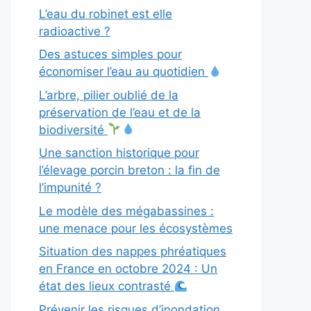
L’eau du robinet est elle
radioactive ?
Des astuces simples pour
économiser l’eau au quotidien
L’arbre, pilier oublié de la
préservation de l’eau et de la
biodiversité
Une sanction historique pour
l’élevage porcin breton : la fin de
l’impunité ?
Le modèle des mégabassines :
une menace pour les écosystèmes
Situation des nappes phréatiques
en France en octobre 2024 : Un
état des lieux contrasté
Prévenir les risques d’inondation