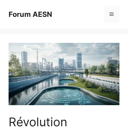
Aller
au
Forum AESN
Menu
contenu
Révolution